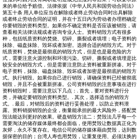
来的单位给予赔偿。法律依据《中华人民共和国劳动合同法》
第五十条 用人单位应当在解除或者终止劳动合同时出具解除
或者终止劳动合同的证明，并在十五日内为劳动者办理档确定
你要销毁的资料类型。如果你不确定资料是否应该被销毁，请
查看相关法律法规或者咨询专业人士。资料销毁方式有很多
种，包括纸质资料的焚烧、切碎、撕裂或者填埋；电子资料的
抹除、磁盘抹除、毁坏或者加密。选择合适的销毁方式。对于
纸质资料，焚烧是最彻底的销毁方式，但是也是最危险的方
式，需要注意火源控制和环境污染。切碎、撕裂或者填埋是比
较安全的销毁方式，但是需要注意防止资料被重新拼凑。对于
电子资料，抹除、磁盘抹除、毁坏或者加密是最彻底的销毁方
式。执行销毁。如果你自己进行销毁，请确保资料已经被彻底
销毁，并且不会被重新拼凑。公司资料销毁的注意事项在进行
资料销毁时，需要注意以下几点：. 首先，要对资料进行分
类，并确定要销毁的资料类型。. 其次，选择适当的销毁方
式。. 最后，对销毁后的资料进行妥善处理，以防止资料泄
露。资料销据销毁的企业，衡量能承担的最大风险外，搭配焚
毁法能达到更好的效果。硬盘销毁方法二：焚毁法几乎每一个
需要淘汰的储存媒体最终都会面临，使用焚毁让数据真正化为
灰烬，永久不复存在。电信公司的储存媒体藉由焚毁，达到数
据保密的目的；台湾人寿也用焚毁，让重复使用、必须汰换的