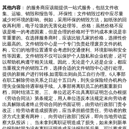
其他内容
： 的服务商应该能提供一站式服务，包括文件收
集、运输、销毁和报告等。.环保性：文件销毁过程中应尽量
减少对环境的影响。例如，采用环保的销毁方法，如纸张的回
收再利用，电子垃圾的无害化处理等。.价格：虽然价格不应
该是唯一的考虑因素，但是合理的价格对于节约成本来说是非
常重要的。在选择服务商时，应该比较几家的价格，选择性价
比最高的。文件销毁中心是一个专门负责处理废弃文件的机
构，它们的地理位置通常会考虑到交通便利、环境影响和安全
性等因素。文件销毁不仅可以保护个人隐私和企业机密，还可
以帮助机构遵守相关法规。因此，无论是个人还是企业，都应
当重视文件的销毁工作，选择合适的文件销毁中心进行处理。
提供的新账户进行转移,如需取出则由员工自行办理。6人事部
在职工解除劳动关系之日起十五日内，到失业保险经办机构办
理失业保险待遇审核手续。人事部将离职员工的档案重新归
档，同时结清工资。三、单位迟迟不出具离职证明怎么办根据
《劳动合同法》第条规定，用人单位违反本法规定未向劳动者
出具解除或者终止劳动合同的书面证明，由劳动行政部门责令
改正；给劳动者造成损害的，应当承担赔偿责任。劳动者的救
济方式主要有两种：、向劳动行政部门投诉，即向当地劳动监
察大队投诉；、当未拿到离职证明造成了损失，如未来到新单
位报到时因为没有离职证明造成无法报到等后果，可以要求原