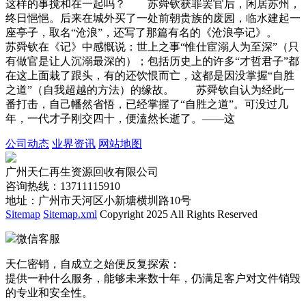
这样的事搅和在一起吗？ 苏舜钦获罪罢官后，闲居苏州，
终日悒悒。后来在城外买了一处前朝贵族的废园，临水建起一
座亭子，取名“沧浪”，还写了那篇有名的《沧浪亭记》。
苏舜钦在《记》中感慨说：世上之事“惟仕宦溺人为至深”（只
有做官是让人沉溺最深的）；包括历史上的许多“才哲君子”都
在这上面栽了跟头，有的还饮恨而亡，这都是因没掌握“自胜
之道”（自我超越的方法）的缘故。 苏舜钦自认为经此一
番打击，自己幡然省悟，已经掌握了“自胜之道”。可没过几
年，一代才子刚交四十，便溘然长逝了。——这
公司动态
业界资讯
网站地图
广州天仁再生资源回收有限公司
咨询热线：13711115910
地址：广州市天河区小新塘横圳路10号
Sitemap
Sitemap.xml
Copyright 2025 All Rights Reserved
微信客服
天仁密销，自成立之始便反复探索：
提供一种什么服务，能够未来数十年，仍满足客户对文件销毁
的专业和安全性。