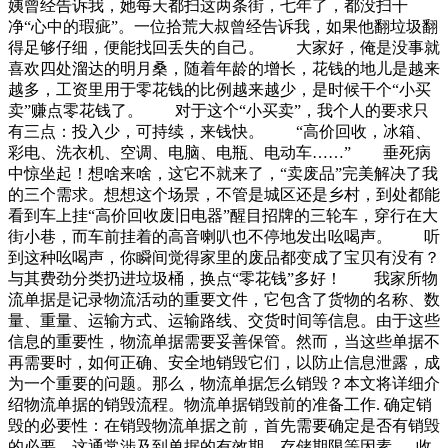
姨曾经告诉我，她每天都扫这两条街，七年了，都没扫干
净“心中的瑕疵”。一位拾荒大叔曾经告诉我，如果他翻垃圾翻
得足够仔细，便能找回丢失的自己。 大家好，俺是没事就
喜欢四处溜达的明月桑，随着年龄的增长，花钱的地儿是越来
越多，工资里用于零花钱的比例越来越少，是时候干个“小买
卖”赚点零花钱了。 对于这个“小买卖”，我个人的要求只
有三点：投入少，可持续，来钱快。 “高价回收，冰箱、
彩电、洗衣机、空调、电脑、电瓶、电动车……” 垂死病
中惊坐起！想啥来啥，这它不就来了，“卖废品”完美解决了我
的三个需求。想想这个场景，不管是城区还是乡村，到处都能
看到车上挂“高价回收废旧电器”醒目招牌的三轮车，穿行在大
街小巷，而车前挂着的高音喇叭也不停地发出吆喝声。 听
到这种吆喝声，你瞬间觉得家里的废品都变成了宝贝有没有？
与其费劲分类扔进垃圾桶，换点“零花钱”多好！ 我家所物
流单据是记录物流活动的重要文件，它包含了货物的名称、数
量、重量、运输方式、运输路线、交货时间等信息。由于这些
信息的重要性，物流单据需要妥善保管。然而，当这些单据不
再需要时，如何正确、安全地销毁它们，以防止信息泄露，成
为一个重要的问题。那么，物流单据怎么销毁？本文将详细介
绍物流单据的销毁流程。物流单据销毁前的准备工作. 确定销
毁的必要性：在销毁物流单据之前，首先需要确定是否有销毁
的必要。这通常涉及到单据的有效期、存储期限等因素。. 收