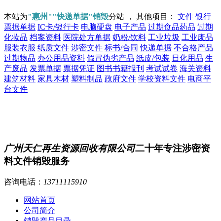
本站为
"惠州""快递单据"销毁
分站 ， 其他项目：
文件
银行
票据单据
IC卡/银行卡
电脑硬盘
电子产品
过期食品药品
过期
化妆品
档案资料
医院处方单据
奶粉/饮料
工业垃圾
工业废品
服装衣服
纸质文件
涉密文件
标书/合同
快递单据
不合格产品
过期物品
办公用品资料
假冒伪劣产品
纸皮/包装
日化用品
生
产废品
发票单据
票据凭证
图书书籍报刊
考试试卷
海关资料
建筑材料
家具木材
塑料制品
政府文件
学校资料文件
电商平
台文件
广州天仁再生资源回收有限公司
二十年专注涉密资
料文件销毁服务
咨询电话：
13711115910
网站首页
公司简介
销毁产品目录