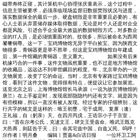
磁带寿终正寝，其计算机中心协理张庆童表示，这个过程中，
信息主管被要求，必须亲临现场监督旧数据焚毁状况与进度，
落实数据保全的最后一步。硬盘销毁是非常重要且必要的，有
心人士若从弃置储存媒体取得数据，无论是对个人还是对企业
都是风险。引进合乎企业最大效益的数据销毁方式，对多数企
业的IT人员，是必须慎重面对的。纹很多，所以被命名为西周
饕餮铜尊。这一下，宝鸡博物馆无异于平白捡宝。因为陕西文
物很多，青铜器更是举不胜举，但这是宝鸡博物馆自年建成
后，第一件馆藏的青铜器，意义重大。 如果没有后来
机缘巧合的一件事，这件文物虽然重要，也不过是地方博物馆
的收藏品，远远达不到举世瞩目的程度。年，北京举办的一次
文物展览，改变了它的命运。当时，北京有专家路过宝鸡博物
馆，看到了这件文物，觉得很有特点，便提议让它参加展览。
送至北京之后，上海博物馆馆长马承源（一说为故宫博物馆的
唐兰）在上手鉴定时，发现底部隐隐约约还有文字。就是因为
有些模糊，所以一直没有被人发现。经过专家的仔细辨别，这
行共字的铭文是这样的：唯王初壅，宅于成周。 复禀（逢）
王礼福，自（躬亲）天。在四月丙戌，王诰宗小子于京室，
曰：“昔在尔考公氏，克逨文王，肆文王受兹命。唯武王既克
大邑商，则廷告于天，曰：余其宅兹中国，自兹乂民。呜呼！
尔作者丨明月桑 编辑丨贾嘉&白话日报 一位环卫工阿