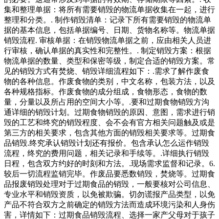
集和整理单据：将所有需要销毁的物流单据收集在一起，进行
整理和分类。. 制作销毁清单：记录下所有需要销毁的物流单
据的基本信息，包括单据编号、日期、货物名称等。物流单据
销毁流程. 审核单据：在销毁物流单据之前，应由相关人员进
行审核，确认单据的真实性和完整性。. 制定销毁方案：根据
物流单据的数量、类型和保密等级，制定合适的销毁方案。常
见的销毁方式有焚烧、销毁详细流程如下：.需求了解作废食
物的各种信息。作废食物的类别，中文名称，包装方法，以及
各种规格指标。作废食物的成分组成，食物形态，食物的数
量，分量以及所占用的空间大小等。.要和过期食物销毁方沟
通详细的销毁计划。过期食物销毁的原因、意图，需求进行销
毁的工艺和终究的销毁程度、会不会有官方相关问题触及或是
第三方的相关要求，包含其他方面的销毁相关要求等。过期食
品销毁.终究承认销毁计划还有报价。包含承认怎么运作销毁
流程，终究的费用问题，相关记录和手续等。.详细执行销毁
日程，包含双方约好的时刻和方法。.现场需求监督和记录。6.
较后一切流程监销完毕。作废品要悉数销毁，焚烧等。过期食
品报废销毁处理对于过期食品的销毁，一般要核对公司信息、
专业水平和销毁资质，以免被欺骗。切勿谎报产品类型，以免
产品不符合双方之前确定的销毁方法而造成环境污染和人身伤
害，详情如下：过期食品销毁流程、选择一家产父母对于孩子