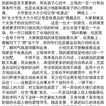
的影响是至关重要的，而在孩子心目中，父母的一言一行和自
身条件方面，也是会或多或少地影响着孩子的心理和发
展。 大学新生大方介绍父母“收废品” 网络上，一
则“女大学生大方介绍父母是收废品的”视频走红，大家都被这
个女孩子的自信所打动。 这是一位大一的新生，在班级里
老师要求同学们做自我介绍的时候，这位女孩子最后一个出
场，却一开口就吸引了全场的目光。 “我叫蔡畅，但是我
一直有个外号，大家根据我的体型就能看出来”，在黑板上，
蔡畅写下了“胖”这个字，而同学们也是被这自我介绍给逗乐
了，瞬间气氛显得暖和起来。 介绍完名字蔡畅接着说道：
我家是干收废品的，父母很辛苦，我的愿望就是给他们买一个
大别墅。 不得不说，简单直白的几句话，小姑娘说的是幽
默又风趣，而从她身上，表现得更多的则是自信和从容，尤其
是在说到父母的职业时，并没有因此觉得不体面，反而十分大
方地说出来。 由此可见，父母在平时的教育中，给予子：
你们即便不能主动前来买单，至少也可运两车地方好酒请京官
品尝！——这都是什么办事水平？放到今天，一律下岗！
朝廷上的大臣，对立面的也就罢了，同一营垒的大佬们居然也
不加回护，任凭“冤案”发生。——不是说封建上层人物最善玩
弄权术吗？压下这样一件芝麻粒大的事，又有何难？莫非地主
阶级的头面人物也爱惜羽毛、顾及史册、不愿把自己的清名跟