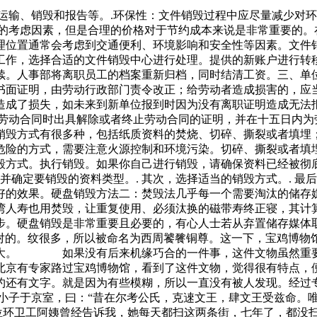
、运输、销毁和报告等。.环保性：文件销毁过程中应尽量减少对
一的考虑因素，但是合理的价格对于节约成本来说是非常重要的。
理位置通常会考虑到交通便利、环境影响和安全性等因素。文件
工作，选择合适的文件销毁中心进行处理。提供的新账户进行转移
续。人事部将离职员工的档案重新归档，同时结清工资。三、单
书面证明，由劳动行政部门责令改正；给劳动者造成损害的，应
造成了损失，如未来到新单位报到时因为没有离职证明造成无法
止劳动合同时出具解除或者终止劳动合同的证明，并在十五日内为
销毁方式有很多种，包括纸质资料的焚烧、切碎、撕裂或者填埋
危险的方式，需要注意火源控制和环境污染。切碎、撕裂或者填
毁方式。执行销毁。如果你自己进行销毁，请确保资料已经被彻
并确定要销毁的资料类型。. 其次，选择适当的销毁方式。. 
好的效果。硬盘销毁方法二：焚毁法几乎每一个需要淘汰的储存
湾人寿也用焚毁，让重复使用、必须汰换的磁带寿终正寝，其计
步。硬盘销毁是非常重要且必要的，有心人士若从弃置储存媒体
面对的。纹很多，所以被命名为西周饕餮铜尊。这一下，宝鸡博物
重大。 如果没有后来机缘巧合的一件事，这件文物虽然重要
北京有专家路过宝鸡博物馆，看到了这件文物，觉得很有特点，
约还有文字。就是因为有些模糊，所以一直没有被人发现。经过
宗小子于京室，曰：“昔在尔考公氏，克逨文王，肆文王受兹命。
卫工阿姨曾经告诉我，她每天都扫这两条街，七年了，都没扫干