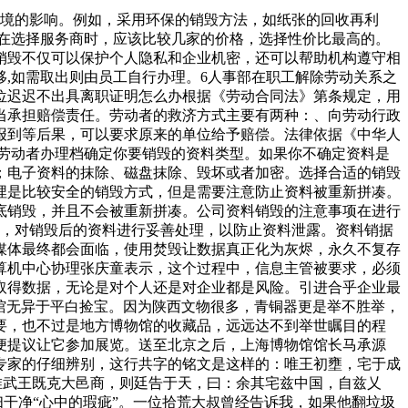
环境的影响。例如，采用环保的销毁方法，如纸张的回收再利
在选择服务商时，应该比较几家的价格，选择性价比最高的。
销毁不仅可以保护个人隐私和企业机密，还可以帮助机构遵守相
,如需取出则由员工自行办理。6人事部在职工解除劳动关系之
位迟迟不出具离职证明怎么办根据《劳动合同法》第条规定，用
当承担赔偿责任。劳动者的救济方式主要有两种：、向劳动行政
报到等后果，可以要求原来的单位给予赔偿。法律依据《中华人
劳动者办理档确定你要销毁的资料类型。如果你不确定资料是
；电子资料的抹除、磁盘抹除、毁坏或者加密。选择合适的销毁
埋是比较安全的销毁方式，但是需要注意防止资料被重新拼凑。
底销毁，并且不会被重新拼凑。公司资料销毁的注意事项在进行
最后，对销毁后的资料进行妥善处理，以防止资料泄露。资料销据
媒体最终都会面临，使用焚毁让数据真正化为灰烬，永久不复存
算机中心协理张庆童表示，这个过程中，信息主管被要求，必须
取得数据，无论是对个人还是对企业都是风险。引进合乎企业最
馆无异于平白捡宝。因为陕西文物很多，青铜器更是举不胜举，
，也不过是地方博物馆的收藏品，远远达不到举世瞩目的程
便提议让它参加展览。送至北京之后，上海博物馆馆长马承源
专家的仔细辨别，这行共字的铭文是这样的：唯王初壅，宅于成
唯武王既克大邑商，则廷告于天，曰：余其宅兹中国，自兹乂
净“心中的瑕疵”。一位拾荒大叔曾经告诉我，如果他翻垃圾