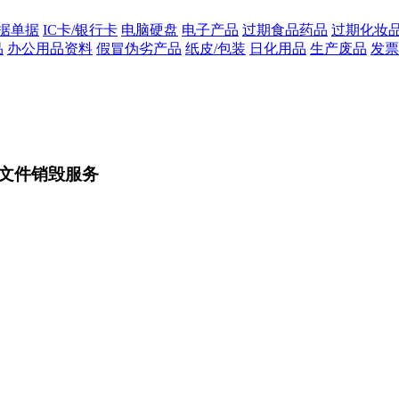
据单据
IC卡/银行卡
电脑硬盘
电子产品
过期食品药品
过期化妆
品
办公用品资料
假冒伪劣产品
纸皮/包装
日化用品
生产废品
发票
文件销毁服务