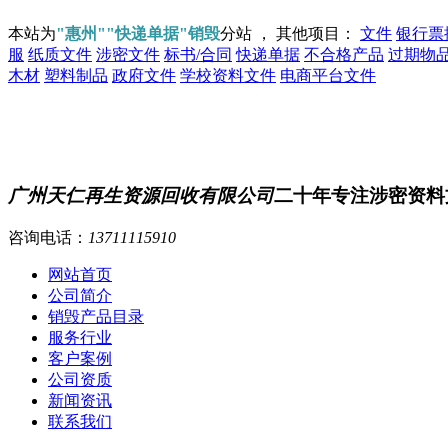
本站为
"惠州""快递单据"销毁
分站 ， 其他项目：
文件
银行票
服
纸质文件
涉密文件
标书/合同
快递单据
不合格产品
过期物
木材
塑料制品
政府文件
学校资料文件
电商平台文件
广州天仁再生资源回收有限公司
二十年专注涉密资料
咨询电话：
13711115910
网站首页
公司简介
销毁产品目录
服务行业
客户案例
公司资质
新闻资讯
联系我们