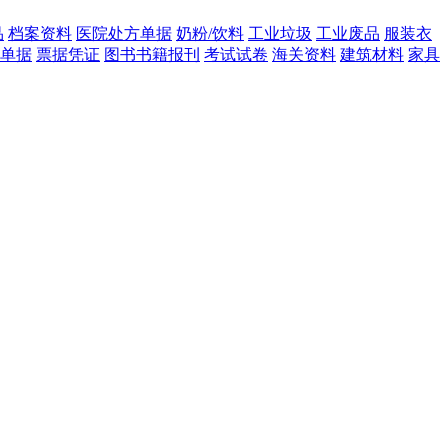
品
档案资料
医院处方单据
奶粉/饮料
工业垃圾
工业废品
服装衣
单据
票据凭证
图书书籍报刊
考试试卷
海关资料
建筑材料
家具