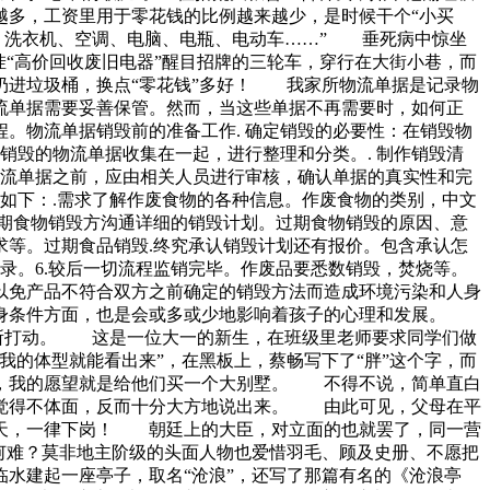
多，工资里用于零花钱的比例越来越少，是时候干个“小买
、洗衣机、空调、电脑、电瓶、电动车……” 垂死病中惊坐
“高价回收废旧电器”醒目招牌的三轮车，穿行在大街小巷，而
扔进垃圾桶，换点“零花钱”多好！ 我家所物流单据是记录物
流单据需要妥善保管。然而，当这些单据不再需要时，如何正
。物流单据销毁前的准备工作. 确定销毁的必要性：在销毁物
销毁的物流单据收集在一起，进行整理和分类。. 制作销毁清
物流单据之前，应由相关人员进行审核，确认单据的真实性和完
如下：.需求了解作废食物的各种信息。作废食物的类别，中文
期食物销毁方沟通详细的销毁计划。过期食物销毁的原因、意
等。过期食品销毁.终究承认销毁计划还有报价。包含承认怎
录。6.较后一切流程监销完毕。作废品要悉数销毁，焚烧等。
以免产品不符合双方之前确定的销毁方法而造成环境污染和人身
自身条件方面，也是会或多或少地影响着孩子的心理和发展。
信所打动。 这是一位大一的新生，在班级里老师要求同学们做
的体型就能看出来”，在黑板上，蔡畅写下了“胖”这个字，而
，我的愿望就是给他们买一个大别墅。 不得不说，简单直白
此觉得不体面，反而十分大方地说出来。 由此可见，父母在平
今天，一律下岗！ 朝廷上的大臣，对立面的也就罢了，同一营
何难？莫非地主阶级的头面人物也爱惜羽毛、顾及史册、不愿把
水建起一座亭子，取名“沧浪”，还写了那篇有名的《沧浪亭