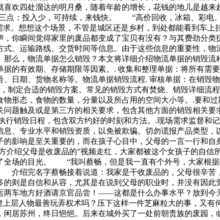
喜欢四处溜达的明月桑，随着年龄的增长，花钱的地儿是越来越
有三点：投入少，可持续，来钱快。 “高价回收，冰箱、彩电
需求。想想这个场景，不管是城区还是乡村，到处都能看到车上挂
，你瞬间觉得家里的废品都变成了宝贝有没有？与其费劲分类
方式、运输路线、交货时间等信息。由于这些信息的重要性，物
那么，物流单据怎么销毁？本文将详细介绍物流单据的销毁流程
据的有效期、存储期限等因素。. 收集和整理单据：将所有需要
、日期、货物名称等。物流单据销毁流程. 审核单据：在销毁
级，制定合适的销毁方案。常见的销毁方式有焚烧、销毁详细流程
食物形态，食物的数量，分量以及所占用的空间大小等。.要和过
关问题触及或是第三方的相关要求，包含其他方面的销毁相关要求
执行销毁日程，包含双方约好的时刻和方法。.现场需求监督和记
信息、专业水平和销毁资质，以免被欺骗。切勿谎报产品类型，
孩子的影响是至关重要的，而在孩子心目中，父母的一言一行和
大方介绍父母是收废品的”视频走红，大家都被这个女孩子的自
了全场的目光。 “我叫蔡畅，但是我一直有个外号，大家根据我
。 介绍完名字蔡畅接着说道：我家是干收废品的，父母很辛苦
多的则是自信和从容，尤其是在说到父母的职业时，并没有因
运两车地方好酒请京官品尝！——这都是什么办事水平？放到
封建上层人物最善玩弄权术吗？压下这样一件芝麻粒大的事，又有
闲居苏州，终日悒悒。后来在城外买了一处前朝贵族的废园，临