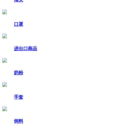
口罩
进出口商品
奶粉
手套
饲料