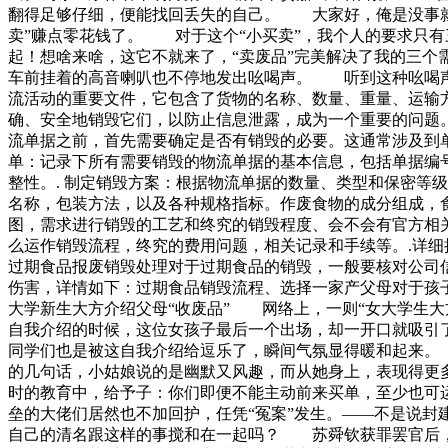
翻得足够仔细，便能找回丢失的自己。 大家好，俺是没事就
卖”赚点零花钱了。 对于这个“小买卖”，我个人的要求只
起！想啥来啥，这它不就来了，“卖废品”完美解决了我的三个
车前挂着的高音喇叭也不停地发出吆喝声。 听到这种吆喝声
流活动的重要文件，它包含了货物的名称、数量、重量、运输
确、安全地销毁它们，以防止信息泄露，成为一个重要的问题。
流单据之前，首先需要确定是否有销毁的必要。这通常涉及到单
单：记录下所有需要销毁的物流单据的基本信息，包括单据编号
整性。. 制定销毁方案：根据物流单据的数量、类型和保密等
名称，包装方法，以及各种规格指标。作废食物的成分组成，
图，需求进行销毁的工艺和终究的销毁程度、会不会有官方相
么运作销毁流程，终究的费用问题，相关记录和手续等。.详细
过期食品报废销毁处理对于过期食品的销毁，一般要核对公司
伤害，详情如下：过期食品销毁流程、选择一家产父母对于
大学新生大方介绍父母“收废品” 网络上，一则“女大学生
自我介绍的时候，这位女孩子最后一个出场，却一开口就吸引
同学们也是被这自我介绍给逗乐了，瞬间气氛显得暖和起来
的几句话，小姑娘说的是幽默又风趣，而从她身上，表现得更
时的教育中，给予子：你们即便不能主动前来买单，至少也可
垒的大佬们居然也不加回护，任凭“冤案”发生。——不是说
自己的清名跟这样的事搅和在一起吗？ 苏舜钦获罪罢官后，