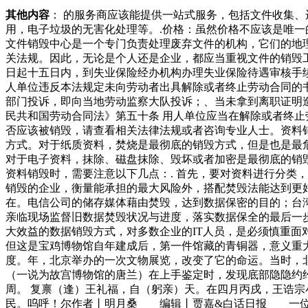
其他内容
： 的服务商应该能提供一站式服务，包括文件收集
用，电子垃圾的无害化处理等。.价格：虽然价格不应该是唯
文件销毁中心是一个专门负责处理废弃文件的机构，它们的地
关法规。因此，无论是个人还是企业，都应当重视文件的销毁
日起十五日内，到失业保险经办机构办理失业保险待遇审核手
人单位违反本法规定未向劳动者出具解除或者终止劳动合同的
部门投诉，即向当地劳动监察大队投诉；、当未拿到离职证明
民共和国劳动合同法》第五十条 用人单位应当在解除或者终
否应该被销毁，请查看相关法律法规或者咨询专业人士。资料
方式。对于纸质资料，焚烧是最彻底的销毁方式，但是也是最
对于电子资料，抹除、磁盘抹除、毁坏或者加密是最彻底的销
资料销毁时，需要注意以下几点：. 首先，要对资料进行分类，
销毁的企业，衡量能承担的最大风险外，搭配焚毁法能达到更
在。电信公司的储存媒体藉由焚毁，达到数据保密的目的；台
亲临现场监督旧数据焚毁状况与进度，落实数据保全的最后一
大效益的数据销毁方式，对多数企业的IT人员，是必须慎重
但这是宝鸡博物馆自年建成后，第一件馆藏的青铜器，意义
度。年，北京举办的一次文物展览，改变了它的命运。当时，
（一说为故宫博物馆的唐兰）在上手鉴定时，发现底部隐隐约
周。 复禀（逢）王礼福，自（躬亲）天。在四月丙戌，王诰
民。呜呼！尔作者丨明月桑 编辑丨贾嘉&白话日报 一位环