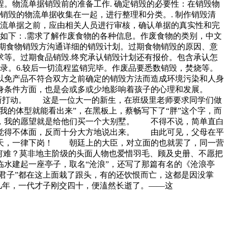
。物流单据销毁前的准备工作. 确定销毁的必要性：在销毁物
销毁的物流单据收集在一起，进行整理和分类。. 制作销毁清
物流单据之前，应由相关人员进行审核，确认单据的真实性和完
如下：.需求了解作废食物的各种信息。作废食物的类别，中文
期食物销毁方沟通详细的销毁计划。过期食物销毁的原因、意
等。过期食品销毁.终究承认销毁计划还有报价。包含承认怎
录。6.较后一切流程监销完毕。作废品要悉数销毁，焚烧等。
以免产品不符合双方之前确定的销毁方法而造成环境污染和人身
自身条件方面，也是会或多或少地影响着孩子的心理和发展。
信所打动。 这是一位大一的新生，在班级里老师要求同学们做
的体型就能看出来”，在黑板上，蔡畅写下了“胖”这个字，而
，我的愿望就是给他们买一个大别墅。 不得不说，简单直白
此觉得不体面，反而十分大方地说出来。 由此可见，父母在平
今天，一律下岗！ 朝廷上的大臣，对立面的也就罢了，同一营
何难？莫非地主阶级的头面人物也爱惜羽毛、顾及史册、不愿把
水建起一座亭子，取名“沧浪”，还写了那篇有名的《沧浪亭
君子”都在这上面栽了跟头，有的还饮恨而亡，这都是因没掌
几年，一代才子刚交四十，便溘然长逝了。——这