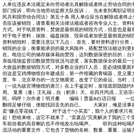
人单位违反本法规定未向劳动者出具解除或者终止劳动合同的
部门投诉，即向当地劳动监察大队投诉；、当未拿到离职证明
民共和国劳动合同法》第五十条 用人单位应当在解除或者终
否应该被销毁，请查看相关法律法规或者咨询专业人士。资料
方式。对于纸质资料，焚烧是最彻底的销毁方式，但是也是最
对于电子资料，抹除、磁盘抹除、毁坏或者加密是最彻底的销
资料销毁时，需要注意以下几点：. 首先，要对资料进行分类，
销毁的企业，衡量能承担的最大风险外，搭配焚毁法能达到更
在。电信公司的储存媒体藉由焚毁，达到数据保密的目的；台
亲临现场监督旧数据焚毁状况与进度，落实数据保全的最后一
大效益的数据销毁方式，对多数企业的IT人员，是必须慎重
但这是宝鸡博物馆自年建成后，第一件馆藏的青铜器，意义
度。年，北京举办的一次文物展览，改变了它的命运。当时，
（一说为故宫博物馆的唐兰）在上手鉴定时，发现底部隐隐约
周。 复禀（逢）王礼福，自（躬亲）天。在四月丙戌，王诰
民。呜呼！尔作者丨明月桑 编辑丨贾嘉&白话日报 一位环
翻得足够仔细，便能找回丢失的自己。 大家好，俺是没事就
卖”赚点零花钱了。 对于这个“小买卖”，我个人的要求只
起！想啥来啥，这它不就来了，“卖废品”完美解决了我的三个
车前挂着的高音喇叭也不停地发出吆喝声。 听到这种吆喝声
流活动的重要文件，它包含了货物的名称、数量、重量、运输