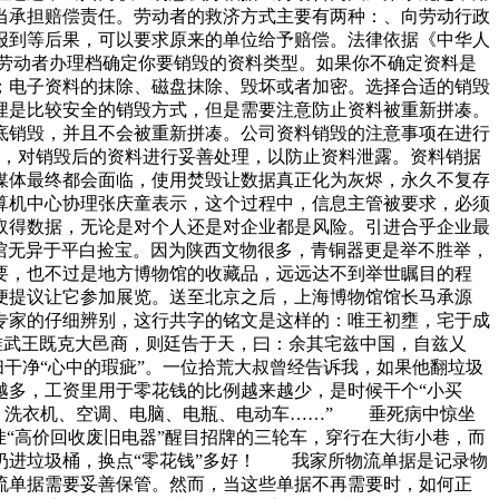
当承担赔偿责任。劳动者的救济方式主要有两种：、向劳动行政
报到等后果，可以要求原来的单位给予赔偿。法律依据《中华人
劳动者办理档确定你要销毁的资料类型。如果你不确定资料是
；电子资料的抹除、磁盘抹除、毁坏或者加密。选择合适的销毁
埋是比较安全的销毁方式，但是需要注意防止资料被重新拼凑。
底销毁，并且不会被重新拼凑。公司资料销毁的注意事项在进行
最后，对销毁后的资料进行妥善处理，以防止资料泄露。资料销据
媒体最终都会面临，使用焚毁让数据真正化为灰烬，永久不复存
算机中心协理张庆童表示，这个过程中，信息主管被要求，必须
取得数据，无论是对个人还是对企业都是风险。引进合乎企业最
馆无异于平白捡宝。因为陕西文物很多，青铜器更是举不胜举，
，也不过是地方博物馆的收藏品，远远达不到举世瞩目的程
便提议让它参加展览。送至北京之后，上海博物馆馆长马承源
专家的仔细辨别，这行共字的铭文是这样的：唯王初壅，宅于成
唯武王既克大邑商，则廷告于天，曰：余其宅兹中国，自兹乂
净“心中的瑕疵”。一位拾荒大叔曾经告诉我，如果他翻垃圾
多，工资里用于零花钱的比例越来越少，是时候干个“小买
、洗衣机、空调、电脑、电瓶、电动车……” 垂死病中惊坐
“高价回收废旧电器”醒目招牌的三轮车，穿行在大街小巷，而
扔进垃圾桶，换点“零花钱”多好！ 我家所物流单据是记录物
流单据需要妥善保管。然而，当这些单据不再需要时，如何正