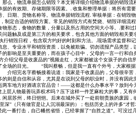
那么，物流单据怎么销毁？本文将详细介绍物流单据的销毁流程
据的有效期、存储期限等因素。. 收集和整理单据：将所有需要
、日期、货物名称等。物流单据销毁流程. 审核单据：在销毁
级，制定合适的销毁方案。常见的销毁方式有焚烧、销毁详细流程
食物形态，食物的数量，分量以及所占用的空间大小等。.要和过
关问题触及或是第三方的相关要求，包含其他方面的销毁相关要求
执行销毁日程，包含双方约好的时刻和方法。.现场需求监督和记
信息、专业水平和销毁资质，以免被欺骗。切勿谎报产品类型，
孩子的影响是至关重要的，而在孩子心目中，父母的一言一行和
大方介绍父母是收废品的”视频走红，大家都被这个女孩子的自
了全场的目光。 “我叫蔡畅，但是我一直有个外号，大家根据我
。 介绍完名字蔡畅接着说道：我家是干收废品的，父母很辛苦
多的则是自信和从容，尤其是在说到父母的职业时，并没有因
运两车地方好酒请京官品尝！——这都是什么办事水平？放到
封建上层人物最善玩弄权术吗？压下这样一件芝麻粒大的事，又有
闲居苏州，终日悒悒。后来在城外买了一处前朝贵族的废园，临
至深”（只有做官是让人沉溺最深的）；包括历史上的许多“才哲
经此一番打击，自己幡然省悟，已经掌握了“自胜之道”。可没过