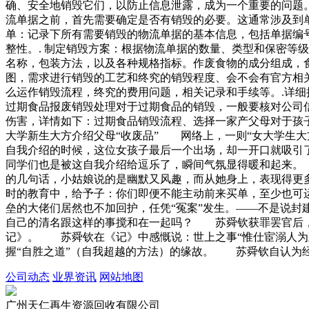
确、安全地销毁它们，以防止信息泄露，成为一个重要的问题。
流单据之前，首先需要确定是否有销毁的必要。这通常涉及到单
单：记录下所有需要销毁的物流单据的基本信息，包括单据编号
整性。. 制定销毁方案：根据物流单据的数量、类型和保密等
名称，包装方法，以及各种规格指标。作废食物的成分组成，
图，需求进行销毁的工艺和终究的销毁程度、会不会有官方相
么运作销毁流程，终究的费用问题，相关记录和手续等。.详细
过期食品报废销毁处理对于过期食品的销毁，一般要核对公司
伤害，详情如下：过期食品销毁流程、选择一家产父母对于
大学新生大方介绍父母“收废品” 网络上，一则“女大学生
自我介绍的时候，这位女孩子最后一个出场，却一开口就吸引
同学们也是被这自我介绍给逗乐了，瞬间气氛显得暖和起来
的几句话，小姑娘说的是幽默又风趣，而从她身上，表现得更
时的教育中，给予子：你们即便不能主动前来买单，至少也可
垒的大佬们居然也不加回护，任凭“冤案”发生。——不是说
自己的清名跟这样的事搅和在一起吗？ 苏舜钦获罪罢官后，
记》。 苏舜钦在《记》中感慨说：世上之事“惟仕宦溺人为
握“自胜之道”（自我超越的方法）的缘故。 苏舜钦自认为
公司动态
业界资讯
网站地图
广州天仁再生资源回收有限公司