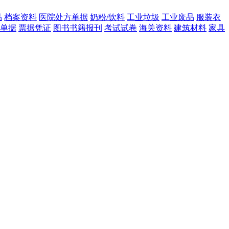
品
档案资料
医院处方单据
奶粉/饮料
工业垃圾
工业废品
服装衣
单据
票据凭证
图书书籍报刊
考试试卷
海关资料
建筑材料
家具