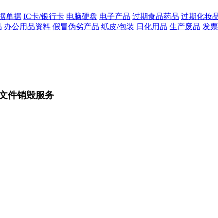
据单据
IC卡/银行卡
电脑硬盘
电子产品
过期食品药品
过期化妆
品
办公用品资料
假冒伪劣产品
纸皮/包装
日化用品
生产废品
发票
文件销毁服务