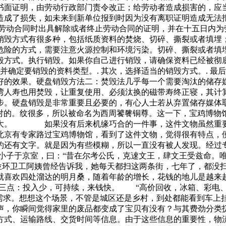
书面证明，由劳动行政部门责令改正；给劳动者造成损害的，应
造成了损失，如未来到新单位报到时因为没有离职证明造成无法
止劳动合同时出具解除或者终止劳动合同的证明，并在十五日内为
销毁方式有很多种，包括纸质资料的焚烧、切碎、撕裂或者填埋
危险的方式，需要注意火源控制和环境污染。切碎、撕裂或者填
毁方式。执行销毁。如果你自己进行销毁，请确保资料已经被彻
并确定要销毁的资料类型。. 其次，选择适当的销毁方式。. 
好的效果。硬盘销毁方法二：焚毁法几乎每一个需要淘汰的储存
湾人寿也用焚毁，让重复使用、必须汰换的磁带寿终正寝，其计
步。硬盘销毁是非常重要且必要的，有心人士若从弃置储存媒体
面对的。纹很多，所以被命名为西周饕餮铜尊。这一下，宝鸡博物
重大。 如果没有后来机缘巧合的一件事，这件文物虽然重要
北京有专家路过宝鸡博物馆，看到了这件文物，觉得很有特点，
约还有文字。就是因为有些模糊，所以一直没有被人发现。经过
宗小子于京室，曰：“昔在尔考公氏，克逨文王，肆文王受兹命。
卫工阿姨曾经告诉我，她每天都扫这两条街，七年了，都没扫干
喜欢四处溜达的明月桑，随着年龄的增长，花钱的地儿是越来越
有三点：投入少，可持续，来钱快。 “高价回收，冰箱、彩电
需求。想想这个场景，不管是城区还是乡村，到处都能看到车上挂
，你瞬间觉得家里的废品都变成了宝贝有没有？与其费劲分类
方式、运输路线、交货时间等信息。由于这些信息的重要性，物