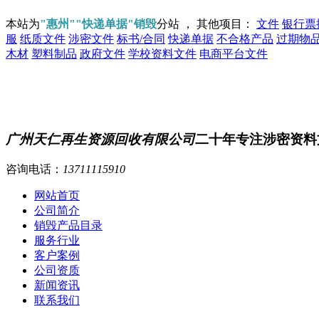
本站为
"惠州""快递单据"销毁
分站 ， 其他项目：
文件
银行票
服
纸质文件
涉密文件
标书/合同
快递单据
不合格产品
过期物
木材
塑料制品
政府文件
学校资料文件
电商平台文件
广州天仁再生资源回收有限公司
二十年专注涉密资料
咨询电话：
13711115910
网站首页
公司简介
销毁产品目录
服务行业
客户案例
公司资质
新闻资讯
联系我们