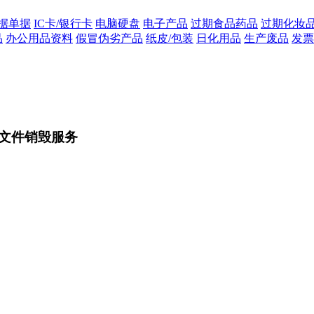
据单据
IC卡/银行卡
电脑硬盘
电子产品
过期食品药品
过期化妆
品
办公用品资料
假冒伪劣产品
纸皮/包装
日化用品
生产废品
发票
文件销毁服务