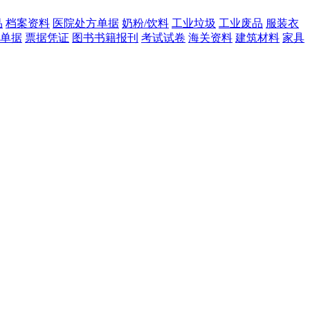
品
档案资料
医院处方单据
奶粉/饮料
工业垃圾
工业废品
服装衣
单据
票据凭证
图书书籍报刊
考试试卷
海关资料
建筑材料
家具