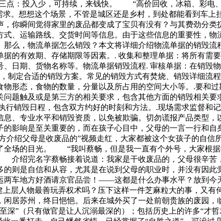
有三点：投入少，可持续，来钱快。 “高价回收，冰箱、彩电
需求。想想这个场景，不管是城区还是乡村，到处都能看到车上挂
，你瞬间觉得家里的废品都变成了宝贝有没有？与其费劲分类
方式、运输路线、交货时间等信息。由于这些信息的重要性，物
那么，物流单据怎么销毁？本文将详细介绍物流单据的销毁流程
据的有效期、存储期限等因素。. 收集和整理单据：将所有需要
、日期、货物名称等。物流单据销毁流程. 审核单据：在销毁
级，制定合适的销毁方案。常见的销毁方式有焚烧、销毁详细流程
食物形态，食物的数量，分量以及所占用的空间大小等。.要和过
关问题触及或是第三方的相关要求，包含其他方面的销毁相关要求
执行销毁日程，包含双方约好的时刻和方法。.现场需求监督和记
信息、专业水平和销毁资质，以免被欺骗。切勿谎报产品类型，
孩子的影响是至关重要的，而在孩子心目中，父母的一言一行和
大方介绍父母是收废品的”视频走红，大家都被这个女孩子的自
了全场的目光。 “我叫蔡畅，但是我一直有个外号，大家根据我
。 介绍完名字蔡畅接着说道：我家是干收废品的，父母很辛苦
多的则是自信和从容，尤其是在说到父母的职业时，并没有因
运两车地方好酒请京官品尝！——这都是什么办事水平？放到
封建上层人物最善玩弄权术吗？压下这样一件芝麻粒大的事，又有
闲居苏州，终日悒悒。后来在城外买了一处前朝贵族的废园，临
至深”（只有做官是让人沉溺最深的）；包括历史上的许多“才哲