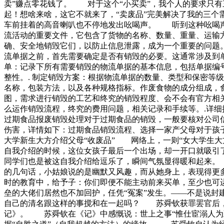
卖”赚点零花钱了。 对于这个“小买卖”，我个人的要求只
起！想啥来啥，这它不就来了，“卖废品”完美解决了我的三个
车前挂着的高音喇叭也不停地发出吆喝声。 听到这种吆喝声
流活动的重要文件，它包含了货物的名称、数量、重量、运输
确、安全地销毁它们，以防止信息泄露，成为一个重要的问题。
流单据之前，首先需要确定是否有销毁的必要。这通常涉及到单
单：记录下所有需要销毁的物流单据的基本信息，包括单据编号
整性。. 制定销毁方案：根据物流单据的数量、类型和保密等
名称，包装方法，以及各种规格指标。作废食物的成分组成，
图，需求进行销毁的工艺和终究的销毁程度、会不会有官方相
么运作销毁流程，终究的费用问题，相关记录和手续等。.详细
过期食品报废销毁处理对于过期食品的销毁，一般要核对公司
伤害，详情如下：过期食品销毁流程、选择一家产父母对于
大学新生大方介绍父母“收废品” 网络上，一则“女大学生
自我介绍的时候，这位女孩子最后一个出场，却一开口就吸引
同学们也是被这自我介绍给逗乐了，瞬间气氛显得暖和起来
的几句话，小姑娘说的是幽默又风趣，而从她身上，表现得更
时的教育中，给予子：你们即便不能主动前来买单，至少也可
垒的大佬们居然也不加回护，任凭“冤案”发生。——不是说
自己的清名跟这样的事搅和在一起吗？ 苏舜钦获罪罢官后，
记》。 苏舜钦在《记》中感慨说：世上之事“惟仕宦溺人为