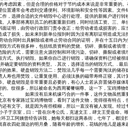
一的考虑因素，但是合理的价格对于节约成本来说是非常重要的。
理位置通常会考虑到交通便利、环境影响和安全性等因素。文件
工作，选择合适的文件销毁中心进行处理。提供的新账户进行转移
续。人事部将离职员工的档案重新归档，同时结清工资。三、单
书面证明，由劳动行政部门责令改正；给劳动者造成损害的，应
造成了损失，如未来到新单位报到时因为没有离职证明造成无法
止劳动合同时出具解除或者终止劳动合同的证明，并在十五日内为
销毁方式有很多种，包括纸质资料的焚烧、切碎、撕裂或者填埋
危险的方式，需要注意火源控制和环境污染。切碎、撕裂或者填
毁方式。执行销毁。如果你自己进行销毁，请确保资料已经被彻
并确定要销毁的资料类型。. 其次，选择适当的销毁方式。. 
好的效果。硬盘销毁方法二：焚毁法几乎每一个需要淘汰的储存
湾人寿也用焚毁，让重复使用、必须汰换的磁带寿终正寝，其计
步。硬盘销毁是非常重要且必要的，有心人士若从弃置储存媒体
面对的。纹很多，所以被命名为西周饕餮铜尊。这一下，宝鸡博物
重大。 如果没有后来机缘巧合的一件事，这件文物虽然重要
北京有专家路过宝鸡博物馆，看到了这件文物，觉得很有特点，
约还有文字。就是因为有些模糊，所以一直没有被人发现。经过
宗小子于京室，曰：“昔在尔考公氏，克逨文王，肆文王受兹命。
卫工阿姨曾经告诉我，她每天都扫这两条街，七年了，都没扫干
喜欢四处溜达的明月桑，随着年龄的增长，花钱的地儿是越来越