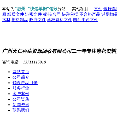
本站为
"惠州""快递单据"销毁
分站 ， 其他项目：
文件
银行票
服
纸质文件
涉密文件
标书/合同
快递单据
不合格产品
过期物
木材
塑料制品
政府文件
学校资料文件
电商平台文件
广州天仁再生资源回收有限公司
二十年专注涉密资料
咨询电话：
13711115910
网站首页
公司简介
销毁产品目录
服务行业
客户案例
公司资质
新闻资讯
联系我们