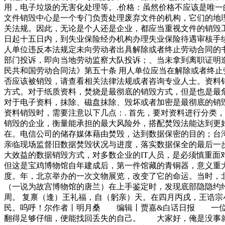
用，电子垃圾的无害化处理等。.价格：虽然价格不应该是唯
文件销毁中心是一个专门负责处理废弃文件的机构，它们的地
关法规。因此，无论是个人还是企业，都应当重视文件的销毁
日起十五日内，到失业保险经办机构办理失业保险待遇审核手
人单位违反本法规定未向劳动者出具解除或者终止劳动合同的
部门投诉，即向当地劳动监察大队投诉；、当未拿到离职证明
民共和国劳动合同法》第五十条 用人单位应当在解除或者终
否应该被销毁，请查看相关法律法规或者咨询专业人士。资料
方式。对于纸质资料，焚烧是最彻底的销毁方式，但是也是最
对于电子资料，抹除、磁盘抹除、毁坏或者加密是最彻底的销
资料销毁时，需要注意以下几点：. 首先，要对资料进行分类，
销毁的企业，衡量能承担的最大风险外，搭配焚毁法能达到更
在。电信公司的储存媒体藉由焚毁，达到数据保密的目的；台
亲临现场监督旧数据焚毁状况与进度，落实数据保全的最后一
大效益的数据销毁方式，对多数企业的IT人员，是必须慎重
但这是宝鸡博物馆自年建成后，第一件馆藏的青铜器，意义
度。年，北京举办的一次文物展览，改变了它的命运。当时，
（一说为故宫博物馆的唐兰）在上手鉴定时，发现底部隐隐约
周。 复禀（逢）王礼福，自（躬亲）天。在四月丙戌，王诰
民。呜呼！尔作者丨明月桑 编辑丨贾嘉&白话日报 一位环
翻得足够仔细，便能找回丢失的自己。 大家好，俺是没事就