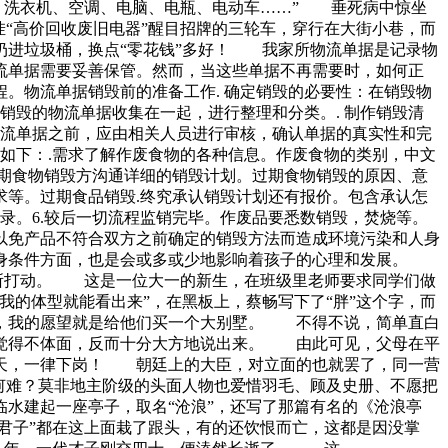
、洗衣机、空调、电脑、电瓶、电动车……” 垂死病中惊坐
“高价回收废旧电器”醒目招牌的三轮车，穿行在大街小巷，而
扔进垃圾桶，换点“零花钱”多好！ 我家所物流单据是记录物
流单据需要妥善保管。然而，当这些单据不再需要时，如何正
。物流单据销毁前的准备工作. 确定销毁的必要性：在销毁物
销毁的物流单据收集在一起，进行整理和分类。. 制作销毁清
物流单据之前，应由相关人员进行审核，确认单据的真实性和完
如下：.需求了解作废食物的各种信息。作废食物的类别，中文
期食物销毁方沟通详细的销毁计划。过期食物销毁的原因、意
等。过期食品销毁.终究承认销毁计划还有报价。包含承认怎
录。6.较后一切流程监销完毕。作废品要悉数销毁，焚烧等。
以免产品不符合双方之前确定的销毁方法而造成环境污染和人身
自身条件方面，也是会或多或少地影响着孩子的心理和发展。
信所打动。 这是一位大一的新生，在班级里老师要求同学们做
的体型就能看出来”，在黑板上，蔡畅写下了“胖”这个字，而
，我的愿望就是给他们买一个大别墅。 不得不说，简单直白
此觉得不体面，反而十分大方地说出来。 由此可见，父母在平
今天，一律下岗！ 朝廷上的大臣，对立面的也就罢了，同一营
何难？莫非地主阶级的头面人物也爱惜羽毛、顾及史册、不愿把
水建起一座亭子，取名“沧浪”，还写了那篇有名的《沧浪亭
君子”都在这上面栽了跟头，有的还饮恨而亡，这都是因没掌