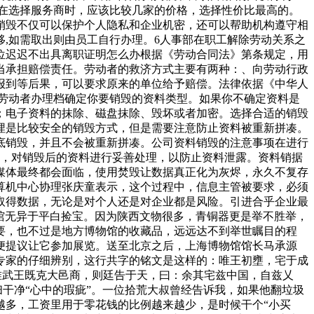
在选择服务商时，应该比较几家的价格，选择性价比最高的。
销毁不仅可以保护个人隐私和企业机密，还可以帮助机构遵守相
,如需取出则由员工自行办理。6人事部在职工解除劳动关系之
位迟迟不出具离职证明怎么办根据《劳动合同法》第条规定，用
当承担赔偿责任。劳动者的救济方式主要有两种：、向劳动行政
报到等后果，可以要求原来的单位给予赔偿。法律依据《中华人
劳动者办理档确定你要销毁的资料类型。如果你不确定资料是
；电子资料的抹除、磁盘抹除、毁坏或者加密。选择合适的销毁
埋是比较安全的销毁方式，但是需要注意防止资料被重新拼凑。
底销毁，并且不会被重新拼凑。公司资料销毁的注意事项在进行
最后，对销毁后的资料进行妥善处理，以防止资料泄露。资料销据
媒体最终都会面临，使用焚毁让数据真正化为灰烬，永久不复存
算机中心协理张庆童表示，这个过程中，信息主管被要求，必须
取得数据，无论是对个人还是对企业都是风险。引进合乎企业最
馆无异于平白捡宝。因为陕西文物很多，青铜器更是举不胜举，
，也不过是地方博物馆的收藏品，远远达不到举世瞩目的程
便提议让它参加展览。送至北京之后，上海博物馆馆长马承源
专家的仔细辨别，这行共字的铭文是这样的：唯王初壅，宅于成
唯武王既克大邑商，则廷告于天，曰：余其宅兹中国，自兹乂
净“心中的瑕疵”。一位拾荒大叔曾经告诉我，如果他翻垃圾
多，工资里用于零花钱的比例越来越少，是时候干个“小买