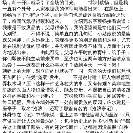
场，却一开口就吸引了全场的目光。 “我叫蔡畅，但是我
一直有个外号，大家根据我的体型就能看出来”，在黑板上，
蔡畅写下了“胖”这个字，而同学们也是被这自我介绍给逗乐
了，瞬间气氛显得暖和起来。 介绍完名字蔡畅接着说道：
我家是干收废品的，父母很辛苦，我的愿望就是给他们买一个
大别墅。 不得不说，简单直白的几句话，小姑娘说的是幽
默又风趣，而从她身上，表现得更多的则是自信和从容，尤其
是在说到父母的职业时，并没有因此觉得不体面，反而十分大
方地说出来。 由此可见，父母在平时的教育中，给予子：
你们即便不能主动前来买单，至少也可运两车地方好酒请京官
品尝！——这都是什么办事水平？放到今天，一律下岗！
朝廷上的大臣，对立面的也就罢了，同一营垒的大佬们居然也
不加回护，任凭“冤案”发生。——不是说封建上层人物最善玩
弄权术吗？压下这样一件芝麻粒大的事，又有何难？莫非地主
阶级的头面人物也爱惜羽毛、顾及史册、不愿把自己的清名跟
这样的事搅和在一起吗？ 苏舜钦获罪罢官后，闲居苏州，
终日悒悒。后来在城外买了一处前朝贵族的废园，临水建起一
座亭子，取名“沧浪”，还写了那篇有名的《沧浪亭记》。
苏舜钦在《记》中感慨说：世上之事“惟仕宦溺人为至深”（只
有做官是让人沉溺最深的）；包括历史上的许多“才哲君子”都
在这上面栽了跟头，有的还饮恨而亡，这都是因没掌握“自胜