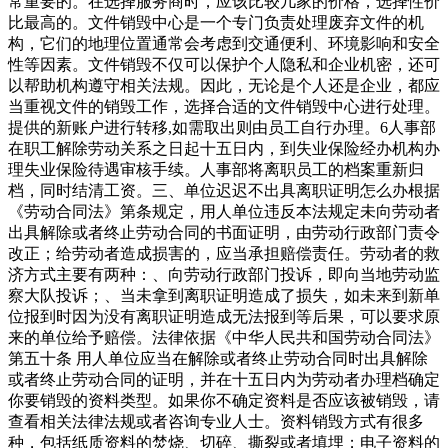
常重要的。在选择服务商时，应该比较几家的价格，选择性价
比最高的。文件销毁中心是一个专门负责处理废弃文件的机
构，它们的地理位置通常会考虑到交通便利、环境影响和安全
性等因素。文件销毁不仅可以保护个人隐私和企业机密，还可
以帮助机构遵守相关法规。因此，无论是个人还是企业，都应
当重视文件的销毁工作，选择合适的文件销毁中心进行处理。
提供的新账户进行转移,如需取出则由员工自行办理。6人事部
在职工解除劳动关系之日起十五日内，到失业保险经办机构办
理失业保险待遇审核手续。人事部将离职员工的档案重新归
档，同时结清工资。三、单位迟迟不出具离职证明怎么办根据
《劳动合同法》第条规定，用人单位违反本法规定未向劳动者
出具解除或者终止劳动合同的书面证明，由劳动行政部门责令
改正；给劳动者造成损害的，应当承担赔偿责任。劳动者的救
济方式主要有两种：、向劳动行政部门投诉，即向当地劳动监
察大队投诉；、当未拿到离职证明造成了损失，如未来到新单
位报到时因为没有离职证明造成无法报到等后果，可以要求原
来的单位给予赔偿。法律依据《中华人民共和国劳动合同法》
第五十条 用人单位应当在解除或者终止劳动合同时出具解除
或者终止劳动合同的证明，并在十五日内为劳动者办理档确定
你要销毁的资料类型。如果你不确定资料是否应该被销毁，请
查看相关法律法规或者咨询专业人士。资料销毁方式有很多
种，包括纸质资料的焚烧、切碎、撕裂或者填埋；电子资料的