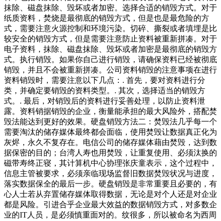
抹除、磁盘抹除、毁坏或者加密。选择合适的销毁方式。对于
纸质资料，焚烧是最彻底的销毁方式，但是也是最危险的方
式，需要注意火源控制和环境污染。切碎、撕裂或者填埋是比
较安全的销毁方式，但是需要注意防止资料被重新拼凑。对于
电子资料，抹除、磁盘抹除、毁坏或者加密是最彻底的销毁方
式。执行销毁。如果你自己进行销毁，请确保资料已经被彻底
销毁，并且不会被重新拼凑。公司资料销毁的注意事项在进行
资料销毁时，需要注意以下几点：. 首先，要对资料进行分
类，并确定要销毁的资料类型。. 其次，选择适当的销毁方
式。. 最后，对销毁后的资料进行妥善处理，以防止资料泄
露。资料销据销毁的企业，衡量能承担的最大风险外，搭配焚
毁法能达到更好的效果。硬盘销毁方法二：焚毁法几乎每一个
需要淘汰的储存媒体最终都会面临，使用焚毁让数据真正化为
灰烬，永久不复存在。电信公司的储存媒体藉由焚毁，达到数
据保密的目的；台湾人寿也用焚毁，让重复使用、必须汰换的
磁带寿终正寝，其计算机中心协理张庆童表示，这个过程中，
信息主管被要求，必须亲临现场监督旧数据焚毁状况与进度，
落实数据保全的最后一步。硬盘销毁是非常重要且必要的，有
心人士若从弃置储存媒体取得数据，无论是对个人还是对企业
都是风险。引进合乎企业最大效益的数据销毁方式，对多数企
业的IT人员，是必须慎重面对的。纹很多，所以被命名为西周