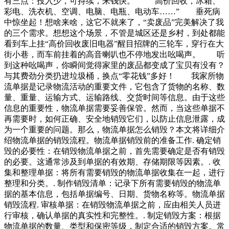
有三点：投入少，可持续，来钱快。 “高价回收，冰箱、
彩电、洗衣机、空调、电脑、电瓶、电动车……” 垂死病
中惊坐起！想啥来啥，这它不就来了，“卖废品”完美解决了我
的三个需求。想想这个场景，不管是城区还是乡村，到处都能
看到车上挂“高价回收废旧电器”醒目招牌的三轮车，穿行在大
街小巷，而车前挂着的高音喇叭也不停地发出吆喝声。 听
到这种吆喝声，你瞬间觉得家里的废品都变成了宝贝有没有？
与其费劲分类扔进垃圾桶，换点“零花钱”多好！ 我家所物
流单据是记录物流活动的重要文件，它包含了货物的名称、数
量、重量、运输方式、运输路线、交货时间等信息。由于这些
信息的重要性，物流单据需要妥善保管。然而，当这些单据不
再需要时，如何正确、安全地销毁它们，以防止信息泄露，成
为一个重要的问题。那么，物流单据怎么销毁？本文将详细介
绍物流单据的销毁流程。物流单据销毁前的准备工作. 确定销
毁的必要性：在销毁物流单据之前，首先需要确定是否有销毁
的必要。这通常涉及到单据的有效期、存储期限等因素。. 收
集和整理单据：将所有需要销毁的物流单据收集在一起，进行
整理和分类。. 制作销毁清单：记录下所有需要销毁的物流单
据的基本信息，包括单据编号、日期、货物名称等。物流单据
销毁流程. 审核单据：在销毁物流单据之前，应由相关人员进
行审核，确认单据的真实性和完整性。. 制定销毁方案：根据
物流单据的数量、类型和保密等级，制定合适的销毁方案。常