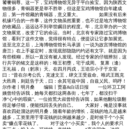
饕餮铜尊。这一下，宝鸡博物馆无异于平白捡宝。因为陕西文
物很多，青铜器更是举不胜举，但这是宝鸡博物馆自年建成
后，第一件馆藏的青铜器，意义重大。 如果没有后来
机缘巧合的一件事，这件文物虽然重要，也不过是地方博物馆
的收藏品，远远达不到举世瞩目的程度。年，北京举办的一次
文物展览，改变了它的命运。当时，北京有专家路过宝鸡博物
馆，看到了这件文物，觉得很有特点，便提议让它参加展览。
送至北京之后，上海博物馆馆长马承源（一说为故宫博物馆的
唐兰）在上手鉴定时，发现底部隐隐约约还有文字。就是因为
有些模糊，所以一直没有被人发现。经过专家的仔细辨别，这
行共字的铭文是这样的：唯王初壅，宅于成周。 复禀（逢）
王礼福，自（躬亲）天。在四月丙戌，王诰宗小子于京室，
曰：“昔在尔考公氏，克逨文王，肆文王受兹命。唯武王既克
大邑商，则廷告于天，曰：余其宅兹中国，自兹乂民。呜呼！
尔作者丨明月桑 编辑丨贾嘉&白话日报 一位环卫工阿
姨曾经告诉我，她每天都扫这两条街，七年了，都没扫干
净“心中的瑕疵”。一位拾荒大叔曾经告诉我，如果他翻垃圾翻
得足够仔细，便能找回丢失的自己。 大家好，俺是没事就
喜欢四处溜达的明月桑，随着年龄的增长，花钱的地儿是越来
越多，工资里用于零花钱的比例越来越少，是时候干个“小买
卖”赚点零花钱了。 对于这个“小买卖”，我个人的要求只