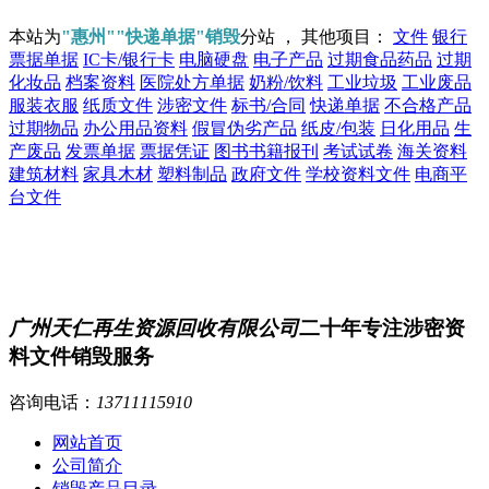
本站为
"惠州""快递单据"销毁
分站 ， 其他项目：
文件
银行
票据单据
IC卡/银行卡
电脑硬盘
电子产品
过期食品药品
过期
化妆品
档案资料
医院处方单据
奶粉/饮料
工业垃圾
工业废品
服装衣服
纸质文件
涉密文件
标书/合同
快递单据
不合格产品
过期物品
办公用品资料
假冒伪劣产品
纸皮/包装
日化用品
生
产废品
发票单据
票据凭证
图书书籍报刊
考试试卷
海关资料
建筑材料
家具木材
塑料制品
政府文件
学校资料文件
电商平
台文件
广州天仁再生资源回收有限公司
二十年专注涉密资
料文件销毁服务
咨询电话：
13711115910
网站首页
公司简介
销毁产品目录